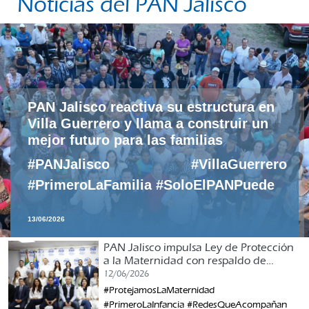
Noticias del PAN Jalisco
PAN Jalisco reactiva su estructura en
Villa Guerrero y llama a construir un
mejor futuro para las familias
#PANJalisco #VillaGuerrero
#PrimeroLaFamilia #SoloElPANPuede
13/06/2026
PAN Jalisco impulsa Ley de Protección
a la Maternidad con respaldo de
organizaciones civiles
12/06/2026
#ProtejamosLaMaternidad
#PrimeroLaInfancia #RedesQueAcompañan