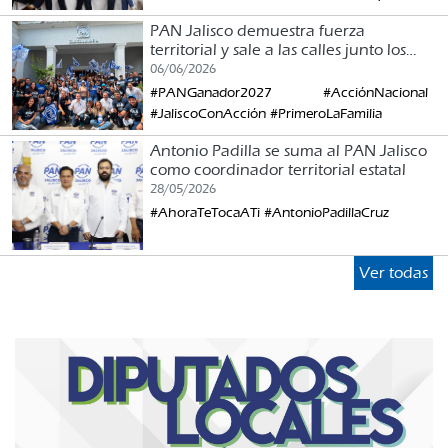
PAN Jalisco demuestra fuerza
territorial y sale a las calles junto los
ciudadanos en el Primer Terremoto
06/06/2026
Nacional
#PANGanador2027 #AcciónNacional
#JaliscoConAcción #PrimeroLaFamilia
Antonio Padilla se suma al PAN Jalisco
como coordinador territorial estatal
28/05/2026
#AhoraTeTocaATi #AntonioPadillaCruz
Ver todas