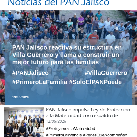
Noticias del PAN Jalisco
PAN Jalisco reactiva su estructura en
Villa Guerrero y llama a construir un
mejor futuro para las familias
#PANJalisco #VillaGuerrero
#PrimeroLaFamilia #SoloElPANPuede
13/06/2026
PAN Jalisco impulsa Ley de Protección
a la Maternidad con respaldo de
organizaciones civiles
12/06/2026
#ProtejamosLaMaternidad
#PrimeroLaInfancia #RedesQueAcompañan