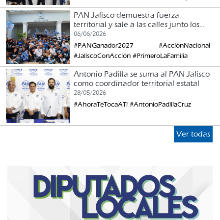
PAN Jalisco demuestra fuerza
territorial y sale a las calles junto los
ciudadanos en el Primer Terremoto
06/06/2026
Nacional
#PANGanador2027 #AcciónNacional
#JaliscoConAcción #PrimeroLaFamilia
Antonio Padilla se suma al PAN Jalisco
como coordinador territorial estatal
28/05/2026
#AhoraTeTocaATi #AntonioPadillaCruz
Ver todas