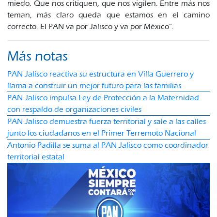
miedo. Que nos critiquen, que nos vigilen. Entre más nos
teman, más claro queda que estamos en el camino
correcto. El PAN va por Jalisco y va por México”.
Más notas
PAN Jalisco reactiva su estructura en Villa Guerrero y
llama a construir un mejor futuro para las familias
PAN Jalisco impulsa Ley de Protección a la Maternidad
con respaldo de organizaciones civiles
PAN Jalisco demuestra fuerza territorial y sale a las calles
junto los ciudadanos en el Primer Terremoto Nacional
Antonio Padilla se suma al PAN Jalisco como coordinador
territorial estatal