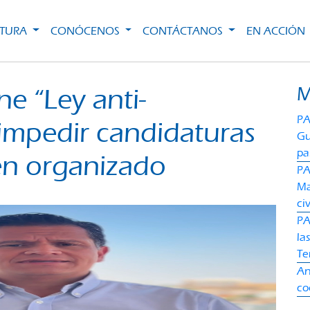
CTURA
CONÓCENOS
CONTÁCTANOS
EN ACCIÓN
M
e “Ley anti-
PA
impedir candidaturas
Gu
pa
men organizado
PA
Ma
civ
PA
la
Te
An
co