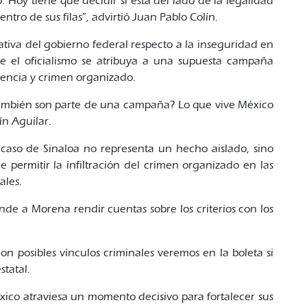
Hoy tiene que decidir si está del lado de la legalidad
entro de sus filas”, advirtió Juan Pablo Colín.
ativa del gobierno federal respecto a la inseguridad en
sde el oficialismo se atribuya a una supuesta campaña
olencia y crimen organizado.
d también son parte de una campaña? Lo que vive México
ín Aguilar.
l caso de Sinaloa no representa un hecho aislado, sino
e permitir la infiltración del crimen organizado en las
ales.
nde a Morena rendir cuentas sobre los criterios con los
con posibles vínculos criminales veremos en la boleta si
tatal.
xico atraviesa un momento decisivo para fortalecer sus